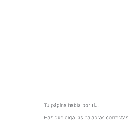
Tu página habla por ti...
Haz que diga las palabras correctas.