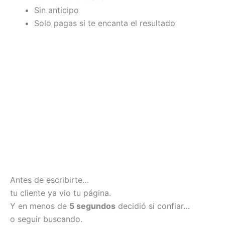
Sin anticipo
Solo pagas si te encanta el resultado
Antes de escribirte…
tu cliente ya vio tu página.
Y en menos de
5 segundos
decidió si confiar…
o seguir buscando.