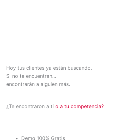
Hoy tus clientes ya están buscando.
Si no te encuentran…
encontrarán a alguien más.
¿Te encontraron a ti
o a tu competencia?
Demo 100% Gratis