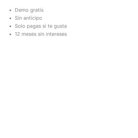
Demo gratis
Sin anticipo
Solo pagas si te gusta
12 meses sin intereses