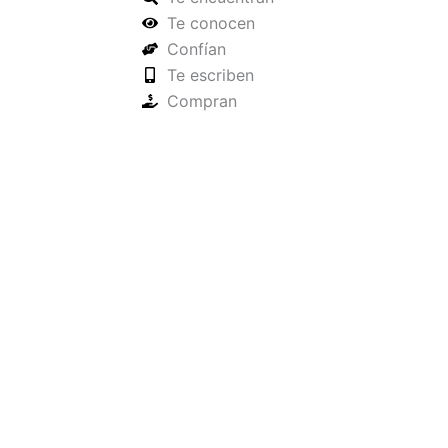
Te conocen
Confían
Te escriben
Compran